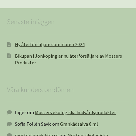
Senaste inläggen
Ny återförsäljare sommaren 2024
Bikupan i Jönköping är nu återförsäljare av Mosters
Produkter
Våra kunders omdömen
Inger
om
Mosters ekologiska hudvårdsprodukter
Sofia Tollén Savic
om
Grankådsalva 6 ml
mostersprodukter.se
om
Mosters ekologiska