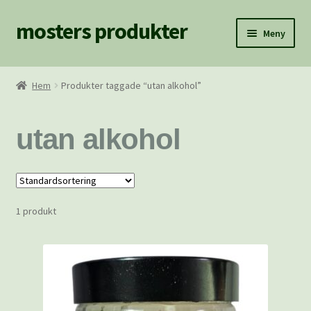
mosters produkter
Hoppa
Hoppa
Meny
till
till
navigering
innehåll
Hem
Hem
Produkter taggade “utan alkohol”
BILDER
utan alkohol
Fraktkostnader
Hem/Blogg
1 produkt
Hitta Mosters Produkter
Kassan
Köpvillkor