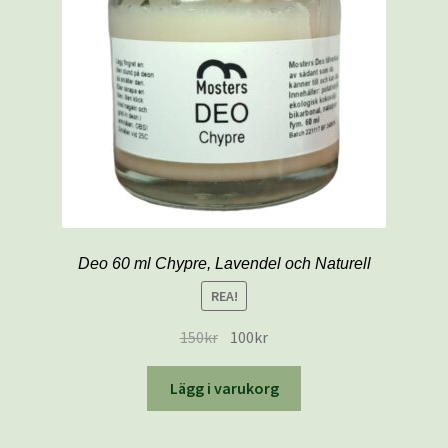
Mitt konto
Naturliga salvor
Välkommen till MOSTERS BUTIK
Varukorg
Deo 60 ml Chypre, Lavendel och Naturell
REA!
150
kr
100
kr
Lägg i varukorg