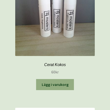
Mitt konto
Naturliga salvor
Välkommen till MOSTERS BUTIK
Varukorg
Cerat Kokos
60
kr
Lägg i varukorg