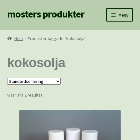
mosters produkter
Hoppa
Hoppa
Meny
till
till
navigering
innehåll
Hem
Hem
Produkter taggade “kokosolja”
BILDER
kokosolja
Fraktkostnader
Hem/Blogg
Visar alla 2 resultat
Hitta Mosters Produkter
Kassan
Köpvillkor