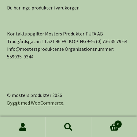
Du har inga produkter i varukorgen.
Kontaktuppgifter Mosters Produkter TUFA AB
Trädgårdsgatan 11 521 46 FALKÖPING +46 (0) 736 35 79 64
info@mostersprodukter.se Organisationsnummer:
559035-9344
© mosters produkter 2026
Byggt med WooCommerce
.
0
Sök
Sök