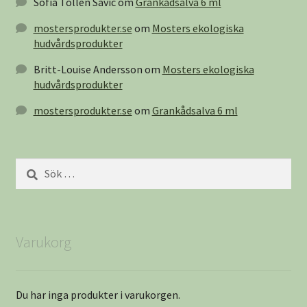
Sofia Tollén Savic
om
Grankådsalva 6 ml
mostersprodukter.se
om
Mosters ekologiska
hudvårdsprodukter
Britt-Louise Andersson
om
Mosters ekologiska
hudvårdsprodukter
mostersprodukter.se
om
Grankådsalva 6 ml
Sök
efter:
Varukorg
Du har inga produkter i varukorgen.