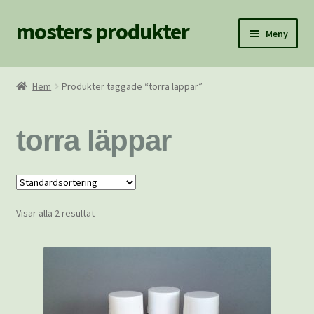
mosters produkter
Hoppa
Hoppa
Meny
till
till
navigering
innehåll
Hem
Hem
Produkter taggade “torra läppar”
BILDER
torra läppar
Fraktkostnader
Hem/Blogg
Visar alla 2 resultat
Hitta Mosters Produkter
Kassan
Köpvillkor