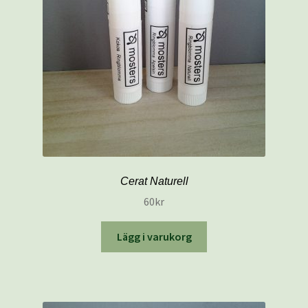
Mitt konto
Naturliga salvor
Välkommen till MOSTERS BUTIK
Varukorg
Cerat Naturell
60
kr
Lägg i varukorg