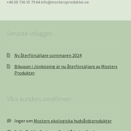
+46 (0) 736 35 79 64 info@mostersprodukter.se
Senaste inläggen
Ny återförsäljare sommaren 2024
Bikupan i Jönköping är nu återförsäljare av Mosters
Produkter
Våra kunders omdömen
Inger
om
Mosters ekologiska hudvårdsprodukter