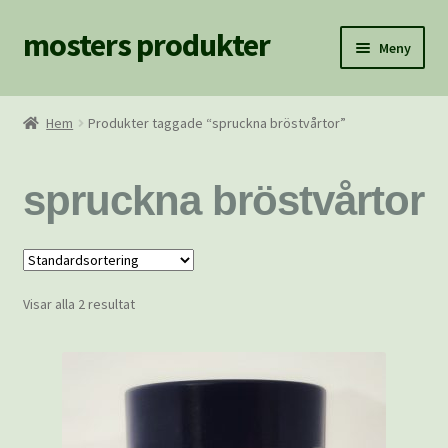
mosters produkter
Hoppa
Hoppa
Meny
till
till
navigering
innehåll
Hem
Hem
Produkter taggade “spruckna bröstvårtor”
BILDER
spruckna bröstvårtor
Fraktkostnader
Hem/Blogg
Visar alla 2 resultat
Hitta Mosters Produkter
Kassan
Köpvillkor