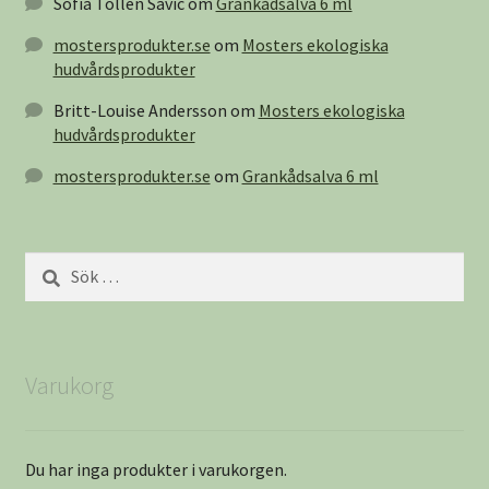
Sofia Tollén Savic
om
Grankådsalva 6 ml
mostersprodukter.se
om
Mosters ekologiska
hudvårdsprodukter
Britt-Louise Andersson
om
Mosters ekologiska
hudvårdsprodukter
mostersprodukter.se
om
Grankådsalva 6 ml
Sök
efter:
Varukorg
Du har inga produkter i varukorgen.