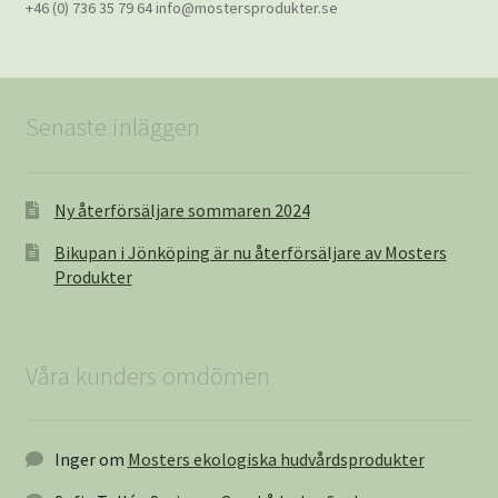
+46 (0) 736 35 79 64 info@mostersprodukter.se
Senaste inläggen
Ny återförsäljare sommaren 2024
Bikupan i Jönköping är nu återförsäljare av Mosters
Produkter
Våra kunders omdömen
Inger
om
Mosters ekologiska hudvårdsprodukter