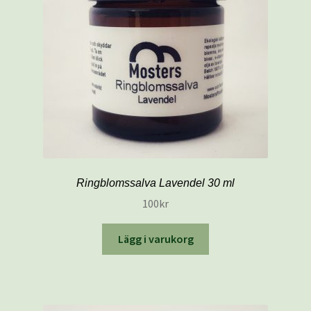
Mitt konto
Naturliga salvor
Välkommen till MOSTERS BUTIK
Varukorg
Ringblomssalva Lavendel 30 ml
100
kr
Lägg i varukorg