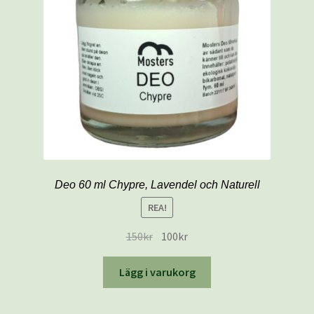
Mitt konto
Naturliga salvor
Välkommen till MOSTERS BUTIK
Varukorg
Deo 60 ml Chypre, Lavendel och Naturell
REA!
150
kr
100
kr
Lägg i varukorg