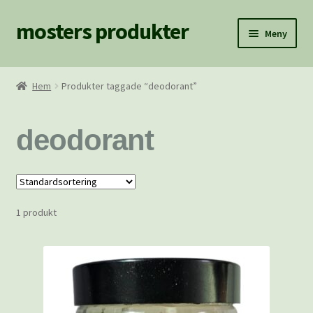
mosters produkter
Hoppa
Hoppa
Meny
till
till
navigering
innehåll
Hem
Hem
Produkter taggade “deodorant”
BILDER
deodorant
Fraktkostnader
Hem/Blogg
1 produkt
Hitta Mosters Produkter
Kassan
Köpvillkor