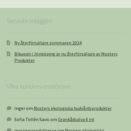
Senaste inläggen
Ny återförsäljare sommaren 2024
Bikupan i Jönköping är nu återförsäljare av Mosters
Produkter
Våra kunders omdömen
Inger
om
Mosters ekologiska hudvårdsprodukter
Sofia Tollén Savic
om
Grankådsalva 6 ml
mostersprodukter.se
om
Mosters ekologiska